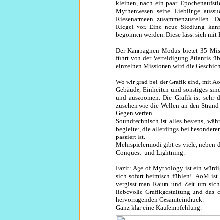
kleinen, nach ein paar Epochenaufsti
Mythenwesen seine Lieblinge aussuc
Riesenarmeen zusammenzustellen. D
Riegel vor. Eine neue Siedlung kann
begonnen werden. Diese lässt sich mit
Der Kampagnen Modus bietet 35 Miss
führt von der Verteidigung Atlantis 
einzelnen Missionen wird die Geschicht
Wo wir grad bei der Grafik sind, mit A
Gebäude, Einheiten und sonstiges sin
und auszoomen. Die Grafik ist sehr d
zusehen wie die Wellen an den Strand
Gegen werfen.
Soundtechnisch ist alles bestens, wä
begleitet, die allerdings bei besonder
passiert ist.
Mehrspielermodi gibt es viele, neben
Conquest und Lightning.
Fazit: Age of Mythology ist ein würd
sich sofort heimisch fühlen! AoM ist
vergisst man Raum und Zeit um sich
liebevolle Grafikgestaltung und das 
hervorragenden Gesamteindruck.
Ganz klar eine Kaufempfehlung.