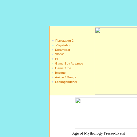
Playstation 2
Playstation
Dreamcast
XBOX
PC
Game Boy Advance
GameCube
Importe
Anime / Manga
Lösu
ngsbücher
Age of Mythology Presse-Event