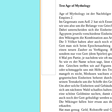
Test Age of Mythology
Age of Mythology ist der Nachfolger d
Empires 2.
Im Gegensatz zum AoE 2 hat sich Ens
wir uns also um die Belange von Griec
Dabei unterscheiden sich die Einheit
Ägyptern jeweils verschiedene Einhei
den Wikingern die Kombination aus Arb
Die 3 Völker haben aber auch noch ei
Gott man sich beim Epochenaufstieg
einen neuen Zauber zu Verfügung. B
sondern nur von Gott (dem Spieler) ge
4 Mal pro Partie, je nachdem wie oft
So wie es der Name schon sagt, lässt 
den Griechen treffen wir auf Figuren
oder schmuggeln uns mit Hilfe des Tr
mangelt es nicht, Medusen wachsen z
gegnerischen Einheiten beherzt durch
seinen Tentakeln um die Schiffe des Ge
Um aber solche Einheiten und Gebäude 
sich am nächsten Wald schadlos halt
eine schöne Goldmine suchen, damit e
auch noch der Gott gehuldigt werden um
Die Wikinger fallen hier etwas aus 
erkaufen.
Hat man genug Geld, Rohstoffe und Gö