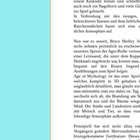
einem Krokodil herum und schließl
auch noch ein Nagelbrett und viele Gl
ins Spiel gebracht.
In Verbindung mit den riesigen, e
beleuchteten Statuen und dem lieblich
Räucherstäbchen baute sich eine u
dichte Atmosphäre auf.
Nun war es soweit, Bruce Shelley li
nicht nehmen persönlich zu erschein
neuesten Spross der Ages Reihe vorzus
einer Leinwand, die unter dem Kupp
Denkmals angebracht war, konnte man,
bequem auf den Kissen liegend 
Ausführungen zum Spiel folgen.
Age of Mythology ist das erste Spiel 
welches komplett in 3D gehalten i
unglaublich detailliert, man glaubt wir
man mittendrin statt nur dabei ist. Ta
wechseln sich ab, die Brandung am St
fantastisch aus und die Bäume wieg
Wind. Die Städte und Ländereien sind
mit Mensch und Tier, so dass eine
lebendige Atmosphäre aufkommt.
Prinzipiell hat sich nicht allzu v
Vorgängern geändert. Hervorzuheben i
hinzugekommene Gottfeature. Diese