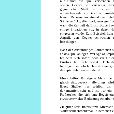
nur einmal pro Spiel verwenden.
seinen Gegner so kurzzeitig ble
gegnerische Stadt mit einem 
schwächen oder ein Gewitter herniede
lassen. Da man nur einmal pro Spiel
Stärke zurückgreifen darf, muss gut übe
wann die Zeit reif dafür ist. Bruce She
einige Situationen vor, in denen d
eingesetzt wurde. Zum Beispiel, kurz
Angriff, den Gegner schwächen 
losschlagen.
Nach den Ausführungen konnte man s
an das Spiel anlegen. Wer Age of Empir
hat wird sich sofort heimisch fühl
Einstieg fällt sehr leicht. Doch 
Intelligenz ist sehr hoch und somit ges
das Spiel sehr herausfordernd.
Einen Editor für eigene Maps hat
gleich dazugepackt, allerdings wir
Bruce Shelley nur spärlich bis 
dokumentiert sein und ist nur ein
Profizocker, die sich mit Begeister
etwas verzwickte Bedienung einarbeite
Zu guter letzt unterstützte Microsof
Völkerschlachtdenkmal, in dem man ei