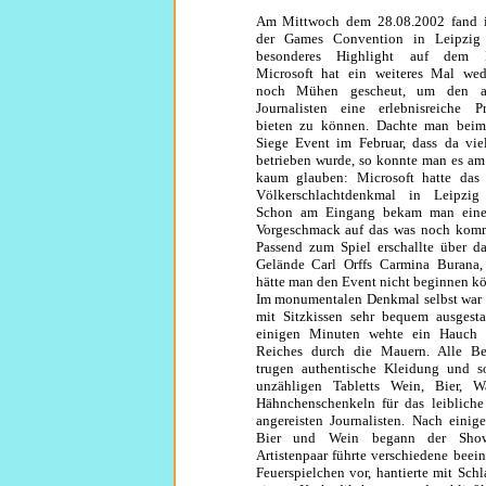
Am Mittwoch dem 28.08.2002 fand i
der Games Convention in Leipzig
besonderes Highlight auf dem P
Microsoft hat ein weiteres Mal we
noch Mühen gescheut, um den an
Journalisten eine erlebnisreiche Pr
bieten zu können. Dachte man bei
Siege Event im Februar, dass da vi
betrieben wurde, so konnte man es a
kaum glauben: Microsoft hatte das
Völkerschlachtdenkmal in Leipzig 
Schon am Eingang bekam man eine
Vorgeschmack auf das was noch komm
Passend zum Spiel erschallte über d
Gelände Carl Orffs Carmina Burana,
hätte man den Event nicht beginnen k
Im monumentalen Denkmal selbst war
mit Sitzkissen sehr bequem ausgesta
einigen Minuten wehte ein Hauch 
Reiches durch die Mauern. Alle Be
trugen authentische Kleidung und s
unzähligen Tabletts Wein, Bier, W
Hähnchenschenkeln für das leiblich
angereisten Journalisten. Nach eini
Bier und Wein begann der Showt
Artistenpaar führte verschiedene beei
Feuerspielchen vor, hantierte mit Sch