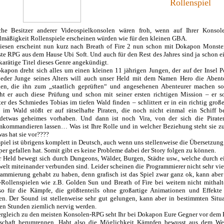
Rollenspiel
he Besitzer anderer Videospielkonsolen wären froh, wenn auf Ihrer Konsole
mäßigkeit Rollenspiele erscheinen würden wie für den kleinen GBA.
diesen erscheint nun kurz nach Breath of Fire 2 nun schon mit Dokapon Monste
te RPG aus dem Hause Ubi Soft. Und auch für den Rest des Jahres sind ja schon e
arätige Titel dieses Genre angekündigt.
kapon dreht sich alles um einen kleinen 11 jährigen Jungen, der auf der Insel P
jeder Junge seines Alters will auch unser Held mit dem Namen Hero die Abent
gen, die ihn zum „staatlich geprüften“ und angesehenen Abenteurer machen sol
ht er auch diese Prüfung und schon mit seiner ersten richtigen Mission – er sol
er des Schmiedes Tobias im tiefen Wald finden – schlittert er in ein richtig groß
im Wald stößt er auf rätselhafte Piraten, die noch nicht einmal ein Schiff be
ndetwas geheimes vorhaben. Und dann ist noch Vira, von der sich die Pirat
kommandieren lassen… Was ist Ihre Rolle und in welcher Beziehung steht sie zu
as hat sie vor????
piel ist übrigens komplett in Deutsch, auch wenn uns stellenweise die Übersetzun
per gefallen hat. Somit gibt es keine Probleme dabei der Story folgen zu können.
 Held bewegt sich durch Dungeons, Wälder, Burgen, Städte usw., welche durch ei
elt miteinander verbunden sind. Leider scheinen die Programmierer nicht sehr viel
ammierung gehabt zu haben, denn grafisch ist das Spiel zwar ganz ok, kann aber
ollenspielen wie z.B. Golden Sun und Breath of Fire bei weitem nicht mithalte
so für die Kämpfe, die größtenteils ohne großartige Animationen und Effek
n. Der Sound ist stellenweise sehr gut gelungen, kann aber in bestimmten Situ
en Stunden ziemlich nervig werden.
rgleich zu den meisten Konsolen-RPG seht Ihr bei Dokapon Eure Gegner vor dem 
schaft herumrennen. Habt also die Möglichkeit Kämpfen bewusst aus dem We