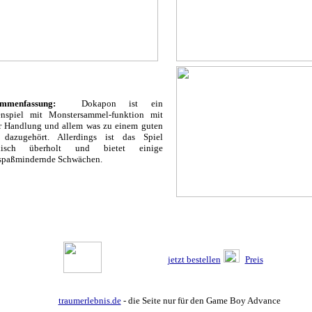
mmenfassung:
Dokapon ist ein
enspiel mit Monstersammel-funktion mit
er Handlung und allem was zu einem guten
dazugehört. Allerdings ist das Spiel
nisch überholt und bietet einige
lspaßmindernde Schwächen.
jetzt bestellen
Preis
traumerlebnis.de
- die Seite nur für den Game Boy Advance