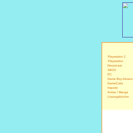
Playstation 2
Playstation
Dreamcast
XBOX
PC
Game Boy Advan
GameCube
Importe
Anime / Manga
Lösu
ngsbücher