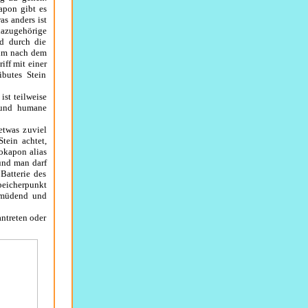
pon gibt es
s anders ist
azugehörige
rd durch die
rum nach dem
iff mit einer
ibutes Stein
ist teilweise
 und humane
etwas zuviel
tein achtet,
Dokapon alias
und man darf
Batterie des
peicherpunkt
ermüdend und
antreten oder