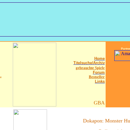
Partne
Home
Titels
uche
/Archiv
gebrauchte Spiele
Forum
Bestseller
ce
Links
GBA
Dokapon: Monster Hu