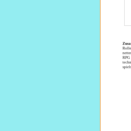
Zusa
Roll
nett
RPG 
tech
spie