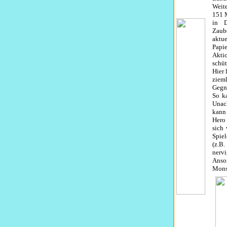
Weit
151 M
in D
Zaub
aktue
Papie
Akti
schüt
Hier 
ziem
Gegn
So k
Unac
kann 
Hero 
sich 
Spiel
(z.B
nervi
Anson
Monst