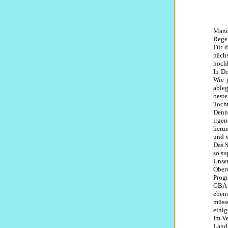
Manc
Regel
Für 
nächs
hochk
In Do
Wie 
able
beste
Tocht
Denn 
irge
herum
und w
Das S
so su
Unser
Oberw
Progr
GBA-R
eben
müsse
einig
Im Ve
Land