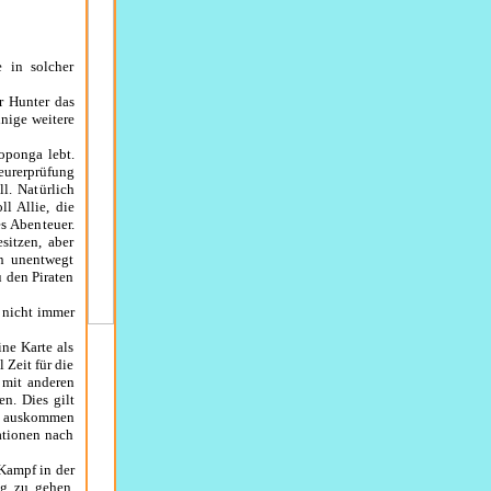
 in solcher
r Hunter das
inige weitere
oponga lebt.
eurerprüfung
l. Natürlich
l Allie, die
es Abenteuer.
sitzen, aber
en unentwegt
 den Piraten
g nicht immer
ne Karte als
 Zeit für die
 mit anderen
n. Dies gilt
te auskommen
ationen nach
Kampf in der
g zu gehen.