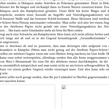
erhin wurden in Dokapon starke Anleihen an Pokemon genommen. Denn in Doka
onster die Ihr fangen und im Kampf dann zu Eurem Nutzen einsetzen könnt. Etwa
okapon auch das Kampfsystem gestaltet. Unser Held hat keine Magie und d
ersprüche, sondern seine Auswahl an Angriffs- und Verteidigungsaktionen wi
ll benutzte Waffe und das benutzte Schild bestimmt. Diese Aktionen sind wiede
r-Schere-Stein Prinzip miteinander verbunden. Man sollte sich also bei einem Angr
on des Attributes Papier nicht gerade mit einer Verteidigungsaktion des Attr
zen… Das kann unter Umständen mehr als böse für Hero enden.
liegt auch eine Schwäche am Kampfsystem. Hero kann sich nicht alleine heilen und 
lich lange auf ab und zu in der Gegend herumliegende „Gesundheitstränke“
er angewiesen.
ann es durchaus ab und zu passieren, dass man deswegen oder aufgrund von 
htsamkeit in Kämpfen (Wenn man nicht genug auf die Attribute Papier-Schere-S
selbst ein mittlerer Gegner einen mit zwei Hieben fertig machen) ins Gras beißt. 
kann zwar sofort weiterspielen, allerdings werden ihm alle Items weggenommen 
von Hero´s Heimatstadt bis zum Ort des ablebens erneut durchkämpfen, da die 
es unermüdlich mitspeichert und man somit nicht an am letzten selbstgewählten S
. kurz vor einem großen Gegner) wieder einsteigen kann. Und dies kann sehr 
g sein.
sten sollte noch gesagt werden, dass Ihr per Linkkabel in Duellen gegeneinander 
er tauschen könnt.